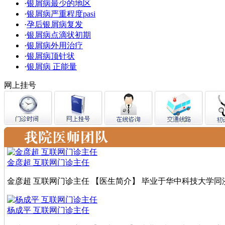
·
银屑病最少的地区
·
银屑病严重程度pasi
·
孕后银屑病复发
·
银屑病点滴状初期
·
银屑病外用治疗
·
银屑病顶针状
·
银屑病 正能量
网上挂号
金彦超 互联网门诊主任
金彦超 互联网门诊主任 【医生简介】 毕业于华中科技大学同济
杨成平 互联网门诊主任