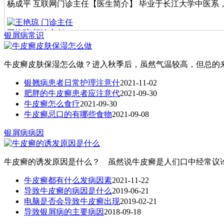
杨成平 互联网门诊主任【医生简介】 毕业于长江大学中医系，
王艳琼 门诊主任
银屑病常识
王艳琼 门诊主任 专家介绍：毕业于川北医学院临床医学系专业，
牛皮癣皮肤保湿怎么做？进入秋季后，虽然气温较高，但总的来
银翘病患者日常护理注意什
2021-11-02
肥胖的牛皮癣患者应注意代
2021-09-30
牛皮癣怎么食疗
2021-09-30
牛皮癣忌口的有哪些食物
2021-09-08
银屑病病因
牛皮癣的诱发原因是什么？ 虽然说牛皮癣是人们口中经常议论
牛皮癣都有什么发病因素
2021-11-22
导致牛皮癣的病因是什么
2019-06-21
电脑是否会导致牛皮癣出现
2019-02-21
导致银屑病的主要病因
2018-09-18