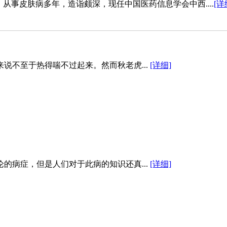
从事皮肤病多年，造诣颇深，现任中国医药信息学会中西....
[详
从医近30年，从事皮肤病性病临床工作20年，曾先后....
[详细]
说不至于热得喘不过起来。然而秋老虎...
[详细]
的病症，但是人们对于此病的知识还真...
[详细]