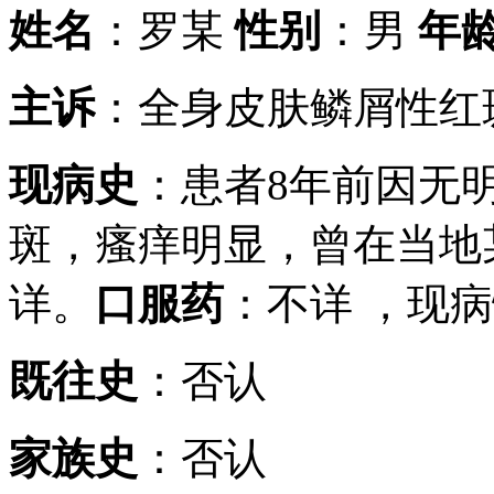
姓名
：罗某
性别
：男
年
主诉
：全身皮肤鳞屑性红
现病史
：患者8年前因无
斑，瘙痒明显，曾在当地
详。
口服药
：不详 ，现
既往史
：否认
家族史
：否认