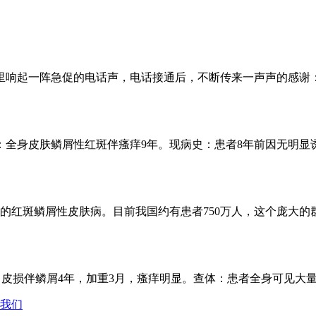
室里响起一阵急促的电话声，电话接通后，不断传来一声声的感谢：“
：全身皮肤鳞屑性红斑伴瘙痒9年。现病史：患者8年前因无明显诱.
红斑鳞屑性皮肤病。目前我国约有患者750万人，这个庞大的群体
：皮损伴鳞屑4年，加重3月，瘙痒明显。查体：患者全身可见大量.
我们